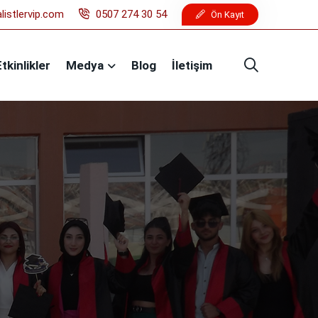
listlervip.com
0507 274 30 54
Ön Kayıt
Etkinlikler
Medya
Blog
İletişim