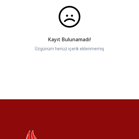
Kayıt Bulunamadı!
Üzgünüm henüz içerik eklenmemiş