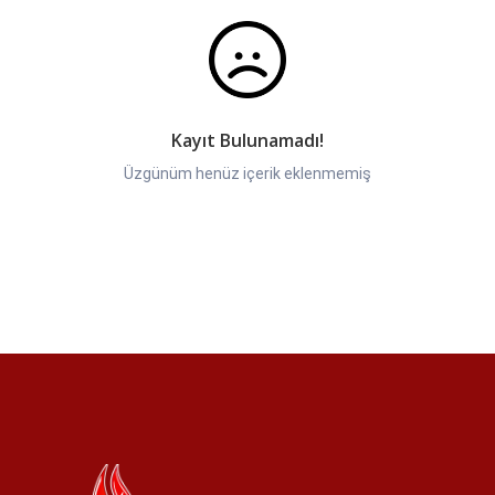
Kayıt Bulunamadı!
Üzgünüm henüz içerik eklenmemiş