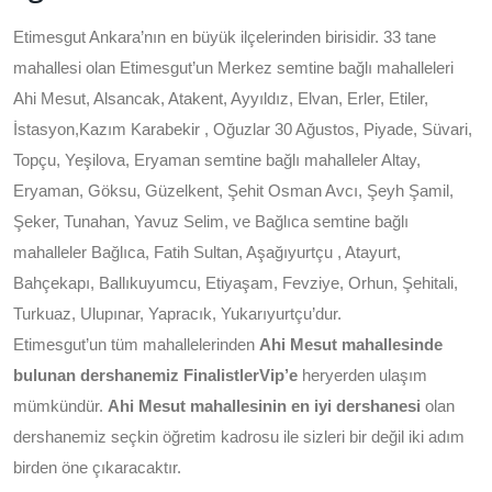
Etimesgut Ankara’nın en büyük ilçelerinden birisidir. 33 tane
mahallesi olan Etimesgut’un Merkez semtine bağlı mahalleleri
Ahi Mesut, Alsancak, Atakent, Ayyıldız, Elvan, Erler, Etiler,
İstasyon,Kazım Karabekir , Oğuzlar 30 Ağustos, Piyade, Süvari,
Topçu, Yeşilova, Eryaman semtine bağlı mahalleler Altay,
Eryaman, Göksu, Güzelkent, Şehit Osman Avcı, Şeyh Şamil,
Şeker, Tunahan, Yavuz Selim, ve Bağlıca semtine bağlı
mahalleler Bağlıca, Fatih Sultan, Aşağıyurtçu , Atayurt,
Bahçekapı, Ballıkuyumcu, Etiyaşam, Fevziye, Orhun, Şehitali,
Turkuaz, Ulupınar, Yapracık, Yukarıyurtçu’dur.
Etimesgut’un tüm mahallelerinden
Ahi Mesut mahallesinde
bulunan dershanemiz FinalistlerVip’e
heryerden ulaşım
mümkündür.
Ahi Mesut mahallesinin en iyi dershanesi
olan
dershanemiz seçkin öğretim kadrosu ile sizleri bir değil iki adım
birden öne çıkaracaktır.