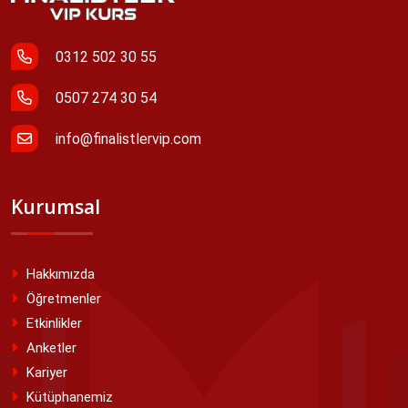
0312 502 30 55
0507 274 30 54
info@finalistlervip.com
Kurumsal
Hakkımızda
Öğretmenler
Etkinlikler
Anketler
Kariyer
Kütüphanemiz